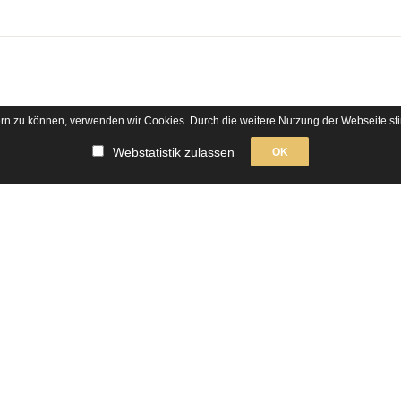
sern zu können, verwenden wir Cookies. Durch die weitere Nutzung der Webseite 
ER
KONTO
Webstatistik zulassen
OK
Navigation
artner
Bestellungen
n
überspringen
Anmelden
Passwort vergessen
Registrieren