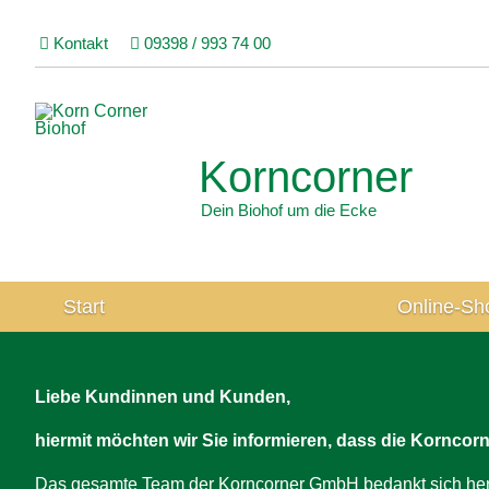
Kontakt
09398 / 993 74 00
Korncorner
Dein Biohof um die Ecke
Navigation
Start
Online-Sh
überspringen
Liebe Kundinnen und Kunden,
hiermit möchten wir Sie informieren, dass die Kornco
Das gesamte Team der Korncorner GmbH bedankt sich herzl