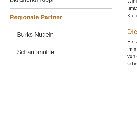
Wir 
umfa
Kult
Regionale Partner
Die
Burks Nudeln
Ein 
im n
Schaubmühle
von 
schm