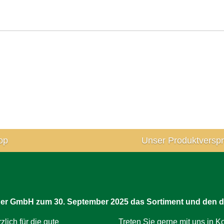
op
Unser Produktversp
rner GmbH zum 30. September 2025 das Sortiment und den d
ich für die gute
Treten Sie gerne mit uns in Ko