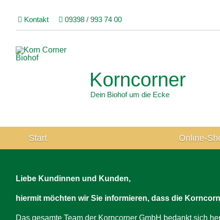
Kontakt
09398 / 993 74 00
Korncorner
Dein Biohof um die Ecke
Navigation
Start
Online-Sh
überspringen
Liebe Kundinnen und Kunden,
hiermit möchten wir Sie informieren, dass die Kornco
Das gesamte Team der Korncorner GmbH bedankt sich herzl