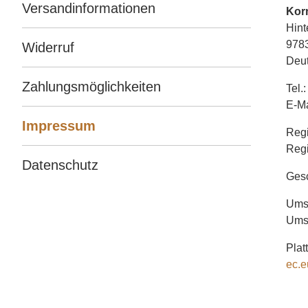
Versandinformationen
Kor
Hint
9783
Widerruf
Deu
Zahlungsmöglichkeiten
Tel.
E-Ma
Impressum
Regi
Reg
Datenschutz
Gesc
Umsa
Ums
Plat
ec.e