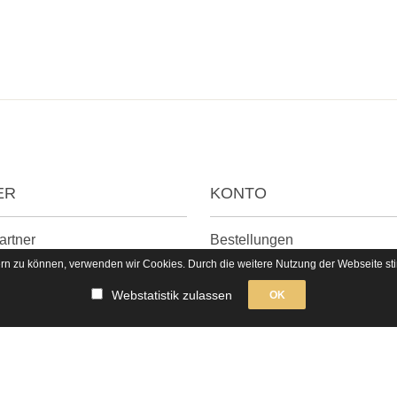
ER
KONTO
Navigation
artner
Bestellungen
n
überspringen
sern zu können, verwenden wir Cookies. Durch die weitere Nutzung der Webseite 
Anmelden
Webstatistik zulassen
OK
Passwort vergessen
Registrieren