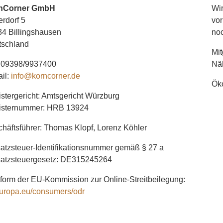
nCorner GmbH
Wir
erdorf 5
vor
4 Billingshausen
noc
tschland
Mit
: 09398/9937400
Nä
il:
info@korncorner.de
Öko
stergericht: Amtsgericht Würzburg
isternummer: HRB 13924
häftsführer: Thomas Klopf, Lorenz Köhler
tzsteuer-Identifikationsnummer gemäß § 27 a
atzsteuergesetz: DE315245264
tform der EU-Kommission zur Online-Streitbeilegung:
uropa.eu/consumers/odr