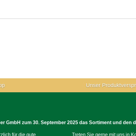
op
Unser Produktversp
rner GmbH zum 30. September 2025 das Sortiment und den d
ich für die gute
Treten Sie gerne mit uns in Ko